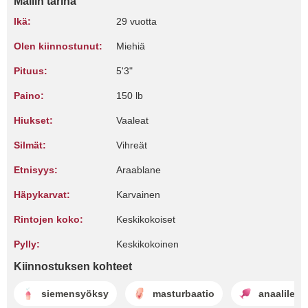
Mallin tarina
Ikä:
29 vuotta
Olen kiinnostunut:
Miehiä
Pituus:
5'3"
Paino:
150 lb
Hiukset:
Vaaleat
Silmät:
Vihreät
Etnisyys:
Araablane
Häpykarvat:
Karvainen
Rintojen koko:
Keskikokoiset
Pylly:
Keskikokoinen
Kiinnostuksen kohteet
siemensyöksy
masturbaatio
anaalileiki