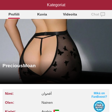
PreciousMoan
Kategoriat
Profiili
Kuvia
Videoita
Chat
PreciousMoan
Nimi:
أقحوان
Mikä on
FanBoost?
Olen:
Nainen
Kielet:
Arabia