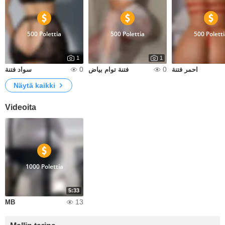
500 Polettia
500 Polettia
500 Polett
1
1
0
0
احمر فتنة
فتنة توام بياض
سواد فتنة
Näytä kaikki
Videoita
1000 Polettia
5:33
13
MB