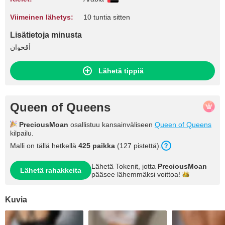
Viimeinen lähetys:
10 tuntia sitten
Lisätietoja minusta
أقحوان
Lähetä tippiä
Queen of Queens
PreciousMoan
osallistuu kansainväliseen
Queen of Queens
kilpailu.
Malli on tällä hetkellä
425 paikka
(127 pistettä).
Lähetä Tokenit, jotta
PreciousMoan
Lähetä rahakkeita
pääsee lähemmäksi
voittoa!
Kuvia