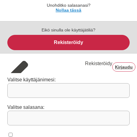
Unohditko salasanasi?
Nollaa tässä
Eikö sinulla ole käyttäjätiliä?
Rekisteröidy
Rekisteröidy
Kirjaudu
Valitse käyttäjänimesi:
Valitse salasana: