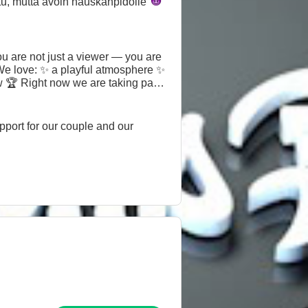
tu, mutta avoin
hauskanpidolle
ou are not just a viewer — you are
 We love: ✨ a playful atmosphere ✨
w 🏆 Right now we are taking part
ion to our shared goal and the
us, chat, and become part of our
upport for our couple and our