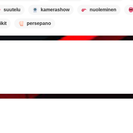
suutelu
kamerashow
nuoleminen
ikit
persepano