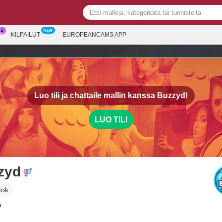
KILPAILUT
EUROPEANCAMS APP
Luo tili ja chattaile mallin kanssa
Buzzyd!
LUO TILI
zyd
tok
a