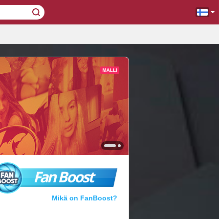
Fan Boost
Mikä on FanBoost?