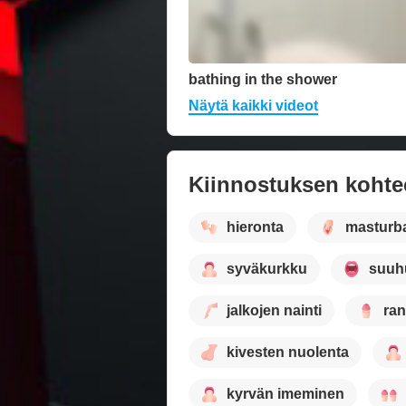
bathing in the shower
Näytä kaikki videot
Kiinnostuksen kohte
hieronta
masturba
syväkurkku
suuh
jalkojen nainti
ran
kivesten nuolenta
kyrvän imeminen