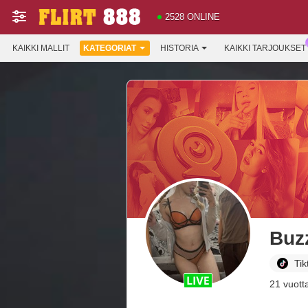
2528 ONLINE
KAIKKI MALLIT
KATEGORIAT
HISTORIA
KAIKKI TARJOUKSET
Buz
Tik
21 vuott