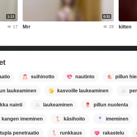
1:13
0:31
Mrr
kitten
17
28
et
atio
suihinotto
nautinto
pillun hi
un laukeaminen
kasvoille laukeaminen
per
kka nainti
laukeaminen
pillun nuolenta
kangen imeminen
käsihoito
imeminen
tupla penetraatio
runkkaus
rakastelu