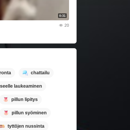
0:31
20
eronta
chattailu
seelle laukeaminen
pillun lipitys
pillun syöminen
tyttöjen nussinta