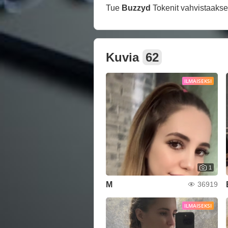
Tue
Buzzyd
Tokenit vahvistaaks
Kuvia
62
ILMAISEKSI
1
M
36919
ILMAISEKSI