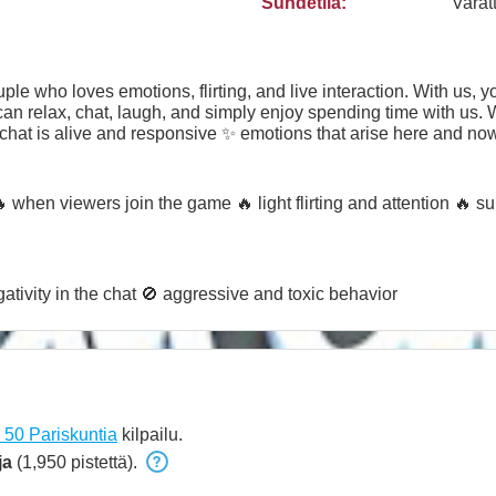
Suhdetila:
Varat
 who loves emotions, flirting, and live interaction. With us, y
can relax, chat, laugh, and simply enjoy spending time with us.
chat is alive and responsive ✨ emotions that arise here and no
moving toward the highest positions. Every token is a contribut
veryone who is with us ❤️ 💬 If you enjoy the vibe — stay with 
 when viewers join the game 🔥 light flirting and attention 🔥 s
tivity in the chat 🚫 aggressive and toxic behavior
50 Pariskuntia
kilpailu.
ja
(1,950 pistettä).