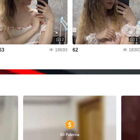
2
1
63
62
18693
1830
60 Polettia