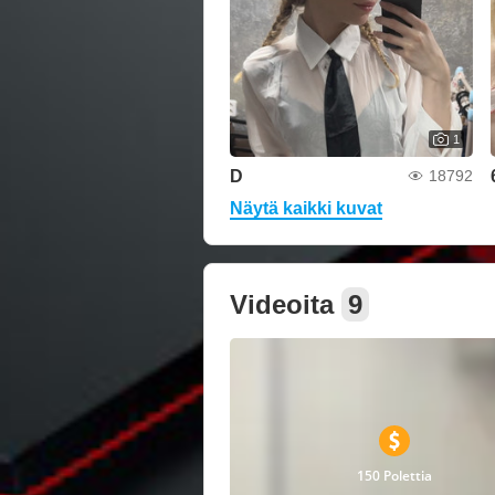
1
D
18792
Näytä kaikki kuvat
Videoita
9
150 Polettia