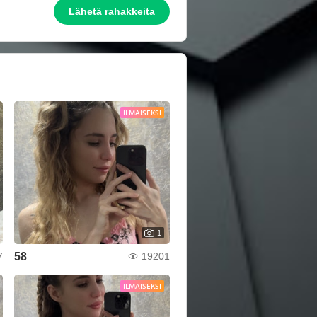
Lähetä rahakkeita
ILMAISEKSI
1
58
7
19201
ILMAISEKSI