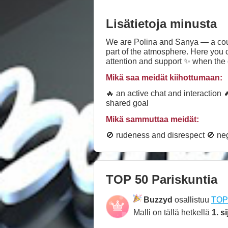
Lisätietoja minusta
We are Polina and Sanya — a couple
part of the atmosphere. Here you 
attention and support ✨ when the 
in the Top 50 couples ranking and 
Mikä saa meidät kiihottumaan:
growth of our show. Thank you to e
little team.
🔥 an active chat and interaction 
shared goal
Mikä sammuttaa meidät:
🚫 rudeness and disrespect 🚫 nega
TOP 50 Pariskuntia
Buzzyd
osallistuu
TOP 
Malli on tällä hetkellä
1. si