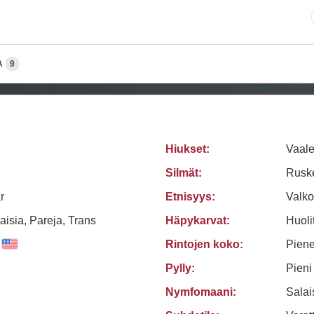
A
9
Hiukset:
Vaale
Silmät:
Rusk
r
Etnisyys:
Valko
aisia, Pareja, Trans
Häpykarvat:
Huolit
Rintojen koko:
Piene
Pylly:
Pieni
Nymfomaani:
Sala