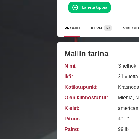
Lähetä tippiä
PROFIILI
KUVIA
62
VIDEOIT
Mallin tarina
Nimi:
Shelhok
Ikä:
21 vuotta
Kotikaupunki:
Krasnoda
Olen kiinnostunut:
Miehiä, N
Kielet:
american
Pituus:
4'11"
Paino:
99 lb