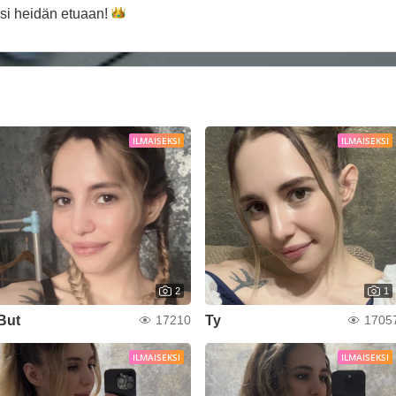
esi heidän
etuaan!
ILMAISEKSI
ILMAISEKSI
2
1
But
Ty
17210
1705
ILMAISEKSI
ILMAISEKSI