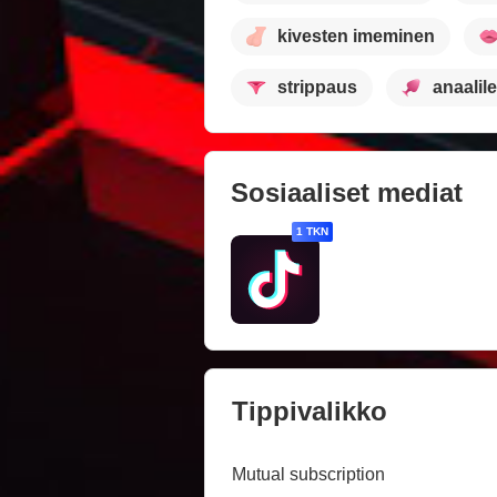
kivesten imeminen
strippaus
anaalile
Sosiaaliset mediat
1 TKN
Tippivalikko
Mutual subscription