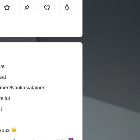
at
eat
inen/Kaukasialainen
ellut
t
isuus