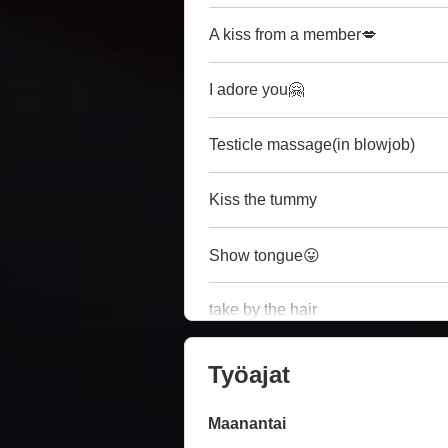
A kiss from a member💋
I adore you🤗
Testicle massage(in blowjob)
Kiss the tummy
Show tongue😛
take by the hair
Työajat
Maanantai