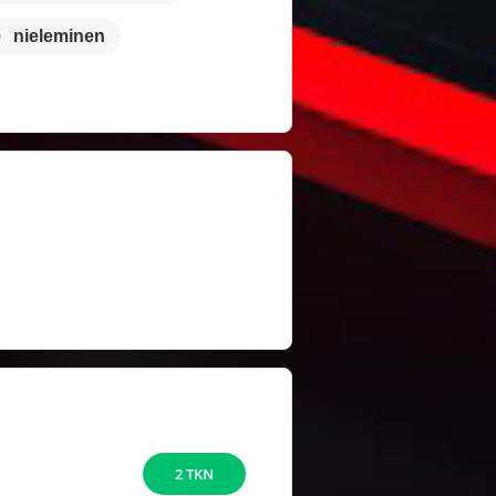
nieleminen
2 TKN